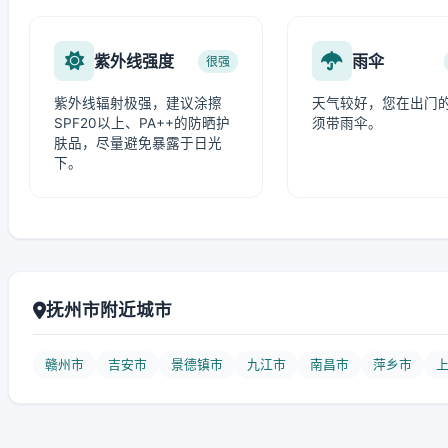
紫外线强度
雨伞
很强
紫外线辐射极强，建议涂擦
天气较好，您在出门
SPF20以上、PA++的防晒护
须带雨伞。
肤品，尽量避免暴露于日光
下。
抚州市附近城市
赣州市
吉安市
景德镇市
九江市
南昌市
萍乡市