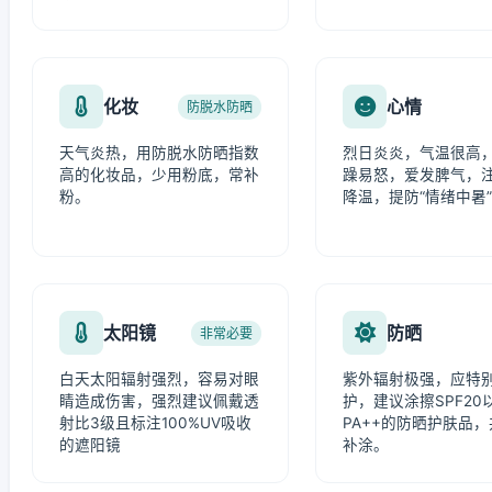
化妆
心情
防脱水防晒
天气炎热，用防脱水防晒指数
烈日炎炎，气温很高
高的化妆品，少用粉底，常补
躁易怒，爱发脾气，
粉。
降温，提防“情绪中暑
太阳镜
防晒
非常必要
白天太阳辐射强烈，容易对眼
紫外辐射极强，应特
睛造成伤害，强烈建议佩戴透
护，建议涂擦SPF20
射比3级且标注100%UV吸收
PA++的防晒护肤品
的遮阳镜
补涂。