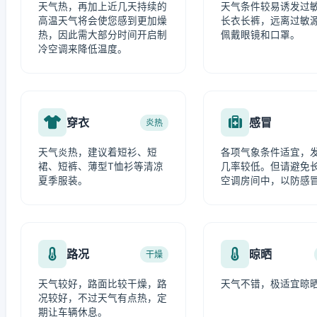
天气热，再加上近几天持续的
天气条件较易诱发过
高温天气将会使您感到更加燥
长衣长裤，远离过敏
热，因此需大部分时间开启制
佩戴眼镜和口罩。
冷空调来降低温度。
穿衣
感冒
炎热
天气炎热，建议着短衫、短
各项气象条件适宜，
裙、短裤、薄型T恤衫等清凉
几率较低。但请避免
夏季服装。
空调房间中，以防感
路况
晾晒
干燥
天气较好，路面比较干燥，路
天气不错，极适宜晾
况较好，不过天气有点热，定
期让车辆休息。