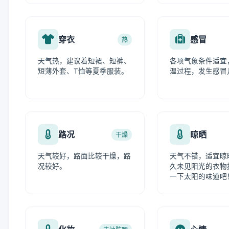
穿衣
感冒
热
天气热，建议着短裙、短裤、
各项气象条件适宜
短薄外套、T恤等夏季服装。
温过程，发生感冒
路况
晾晒
干燥
天气较好，路面比较干燥，路
天气不错，适宜晾
况较好。
久未见阳光的衣物
一下太阳的味道吧