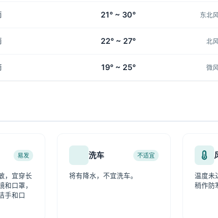
21° ~ 30°
雨
东北
22° ~ 27°
雨
北
19° ~ 25°
雨
微
洗车
易发
不适宜
敏，宜穿长
将有降水，不宜洗车。
温度未
镜和口罩，
稍作防
洁手和口