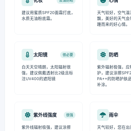
化妆
心情
去油防晒
建议用蜜质SPF20面霜打底，
天气较好，空气温
水质无油粉底霜。
飘，美好的天气会
踵而来的好心情。
太阳镜
防晒
很必要
白天天空晴朗，太阳辐射很
紫外辐射极强，应
强，建议佩戴透射比2级且标
护，建议涂擦SPF
注UV400的遮阳镜
PA++的防晒护肤
补涂。
紫外线强度
雨伞
很强
紫外线辐射极强，建议涂擦
天气较好，您在出