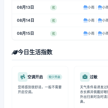
08月13日
小雨
|
小
优
08月14日
小雨
|
小
优
08月15日
小雨
|
小
优
今日生活指数
空调开启
过敏
较少开启
您将感到很舒适，一般不需要
天气条件易诱发过
开启空调。
衣长裤并佩戴好眼
外出归来时及时清
鼻。