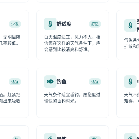
舒适度
少发
舒适
，无明显降
白天温度适宜，风力不大，相
气象条
几率较低。
信您在这样的天气条件下，应
扩散和
会感到比较清爽和舒适。
钓鱼
适宜
适宜
晒。赶紧把
天气条件适宜垂钓，愿您度过
天气不
搬出来吸收
愉快的垂钓时光。
难得，
！