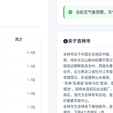
当前无气象预警，天
风力
关于吉林市
风
3-4级
吉林市位于中国东北地区中部、
部，地处长白山脉向松嫩平原过
接延边朝鲜族自治州，西临长春
风
1-3级
化市，北与黑龙江省牡丹江市接
穿城而过，形成独特山水格局。
风
1-3级
“吉林”系满语“吉林乌拉”音译，
城池”，因明末清初在此设船厂
风
1-3级
得名，清代为吉林将军驻地，是
的重要军政中心。
吉林市为吉林省下辖地级市，是
风
1-3级
城市，下辖4个市辖区（昌...