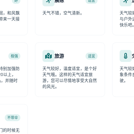
晨练
好
适宜
润，和风飘
天气不错，空气清新。
天气较
带来一天接
与户外
快乐吧
旅游
极强
适宜
特别加强防
天气较好，温度适宜，是个好
天气较
20以上，
天气哦。这样的天气适宜旅
象条件
品，并随时
游，您可以尽情地享受大自然
驶。
的风光。
不带伞
门的时候无