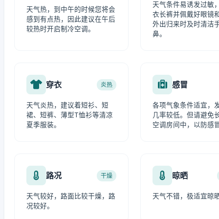
天气条件易诱发过敏
天气热，到中午的时候您将会
衣长裤并佩戴好眼镜
感到有点热，因此建议在午后
外出归来时及时清洁
较热时开启制冷空调。
鼻。
穿衣
感冒
炎热
天气炎热，建议着短衫、短
各项气象条件适宜，
裙、短裤、薄型T恤衫等清凉
几率较低。但请避免
夏季服装。
空调房间中，以防感
路况
晾晒
干燥
天气较好，路面比较干燥，路
天气不错，极适宜晾
况较好。