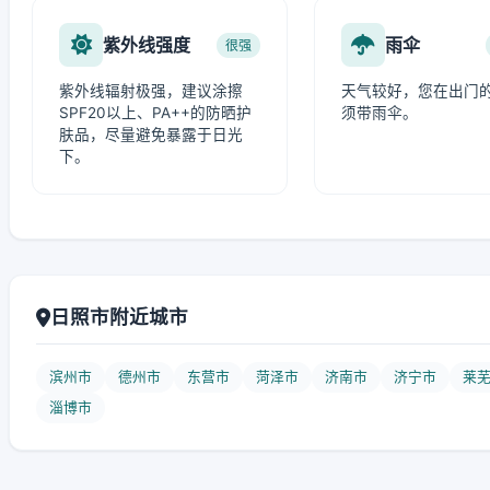
紫外线强度
雨伞
很强
紫外线辐射极强，建议涂擦
天气较好，您在出门
SPF20以上、PA++的防晒护
须带雨伞。
肤品，尽量避免暴露于日光
下。
日照市附近城市
滨州市
德州市
东营市
菏泽市
济南市
济宁市
莱
淄博市