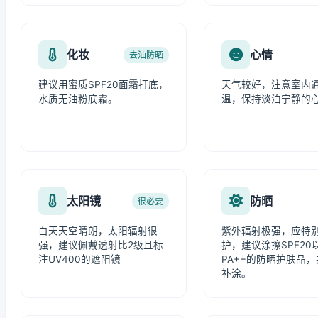
化妆
心情
去油防晒
建议用蜜质SPF20面霜打底，
天气较好，注意室内
水质无油粉底霜。
温，保持淡泊宁静的
太阳镜
防晒
很必要
白天天空晴朗，太阳辐射很
紫外辐射极强，应特
强，建议佩戴透射比2级且标
护，建议涂擦SPF20
注UV400的遮阳镜
PA++的防晒护肤品
补涂。