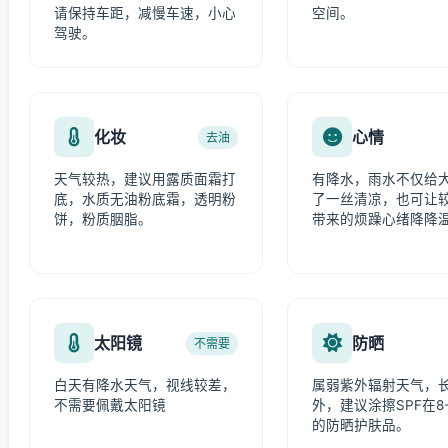
请保持车距，减慢车速，小心
空间。
驾驶。
化妆
心情
去油
天气较热，建议用露质面霜打
有降水，雨水不仅给
底，水质无油粉底霜，透明粉
了一丝清凉，也可让
饼，粉质胭脂。
带来的烦躁心绪降降
太阳镜
防晒
不需要
白天有降水天气，视线较差，
属弱紫外辐射天气，
不需要佩戴太阳镜
外，建议涂擦SPF在8-
的防晒护肤品。