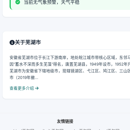
当前无气象预警，天气平稳
关于芜湖市
安徽省芜湖市位于长江下游南岸，地处皖江城市带核心区域，东邻
因“蓄水不深而多生芜藻”得名，唐置芜湖县，1949年设市，1952
芜湖市为安徽省下辖地级市，现辖镜湖区、弋江区、鸠江区、三山区
市（2019年撤...
查看更多介绍
友情链接