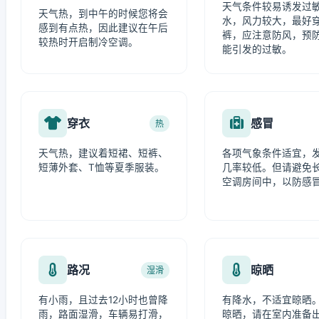
天气条件较易诱发过
天气热，到中午的时候您将会
水，风力较大，最好
感到有点热，因此建议在午后
裤，应注意防风，预
较热时开启制冷空调。
能引发的过敏。
穿衣
感冒
热
天气热，建议着短裙、短裤、
各项气象条件适宜，
短薄外套、T恤等夏季服装。
几率较低。但请避免
空调房间中，以防感
路况
晾晒
湿滑
有小雨，且过去12小时也曾降
有降水，不适宜晾晒
雨，路面湿滑，车辆易打滑，
晾晒，请在室内准备