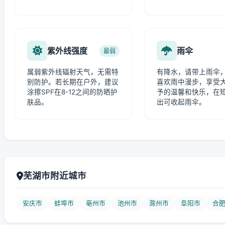
紫外线强度
雨伞
最弱
属弱紫外线辐射天气，无需特
有降水，请带上雨伞
别防护。若长期在户外，建议
喜欢雨中漫步，享受
涂擦SPF在8-12之间的防晒护
予的温馨和快乐，在
肤品。
出可收起雨伞。
芜湖市附近城市
安庆市
蚌埠市
亳州市
池州市
滁州市
阜阳市
合