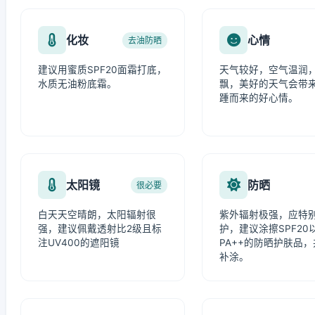
化妆
心情
去油防晒
建议用蜜质SPF20面霜打底，
天气较好，空气温润
水质无油粉底霜。
飘，美好的天气会带
踵而来的好心情。
太阳镜
防晒
很必要
白天天空晴朗，太阳辐射很
紫外辐射极强，应特
强，建议佩戴透射比2级且标
护，建议涂擦SPF20
注UV400的遮阳镜
PA++的防晒护肤品
补涂。