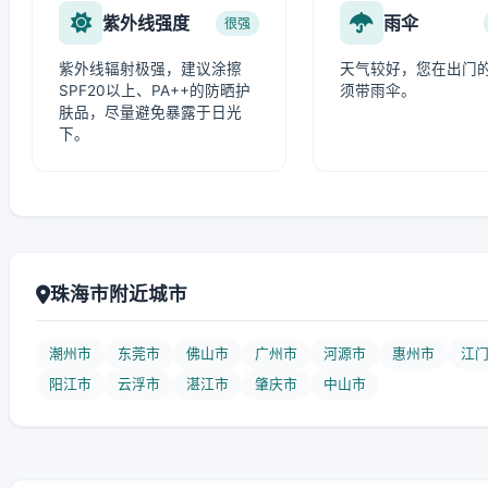
紫外线强度
雨伞
很强
紫外线辐射极强，建议涂擦
天气较好，您在出门
SPF20以上、PA++的防晒护
须带雨伞。
肤品，尽量避免暴露于日光
下。
珠海市附近城市
潮州市
东莞市
佛山市
广州市
河源市
惠州市
江
阳江市
云浮市
湛江市
肇庆市
中山市