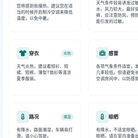
天气条件较易诱发过
您将感到些燥热，建议您在适
水，风力较大，最好
当的时候开启制冷空调来降低
裤，应注意防风，预
温度，以免中暑。
能引发的过敏。
穿衣
感冒
炎热
天气炎热，建议着短衫、短
各项气象条件适宜，
裙、短裤、薄型T恤衫等清凉
几率较低。但请避免
夏季服装。
空调房间中，以防感
路况
晾晒
潮湿
有降水，路面潮湿，车辆易打
有降水，不适宜晾晒
滑，请小心驾驶。
晾晒，请在室内准备