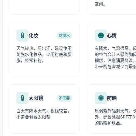
空间。
化妆
心情
防脱水
天气较热，易出汗，建议使用
有降水，气温很高，
防脱水化妆品，少用粉底和胭
的空气会让人感到胸
脂，经常补粉。
糟糕，注意消夏降温
带来的危害减少到最
太阳镜
防晒
不需要
白天有降水天气，视线较差，
属弱紫外辐射天气，
不需要佩戴太阳镜
外，建议涂擦SPF在8-
的防晒护肤品。