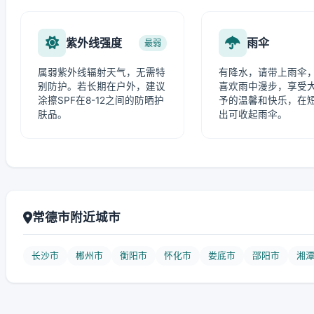
紫外线强度
雨伞
最弱
属弱紫外线辐射天气，无需特
有降水，请带上雨伞
别防护。若长期在户外，建议
喜欢雨中漫步，享受
涂擦SPF在8-12之间的防晒护
予的温馨和快乐，在
肤品。
出可收起雨伞。
常德市附近城市
长沙市
郴州市
衡阳市
怀化市
娄底市
邵阳市
湘