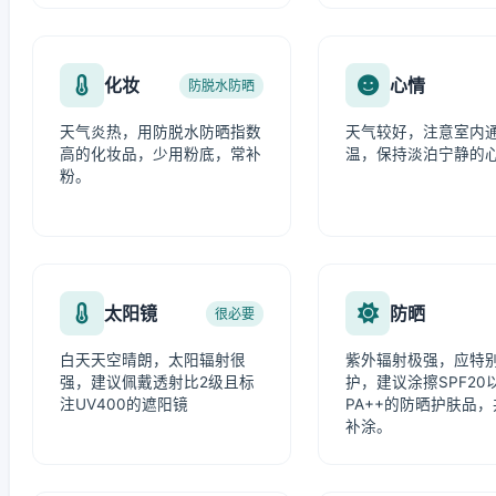
化妆
心情
防脱水防晒
天气炎热，用防脱水防晒指数
天气较好，注意室内
高的化妆品，少用粉底，常补
温，保持淡泊宁静的
粉。
太阳镜
防晒
很必要
白天天空晴朗，太阳辐射很
紫外辐射极强，应特
强，建议佩戴透射比2级且标
护，建议涂擦SPF20
注UV400的遮阳镜
PA++的防晒护肤品
补涂。