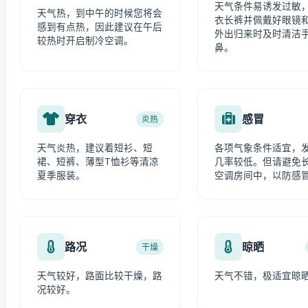
天气条件易诱发过敏
天气热，到中午的时候您将会
衣长裤并佩戴好眼镜
感到有点热，因此建议在午后
外出归来时及时清洁
较热时开启制冷空调。
鼻。
穿衣
感冒
炎热
天气炎热，建议着短衫、短
各项气象条件适宜，
裙、短裤、薄型T恤衫等清凉
几率较低。但请避免
夏季服装。
空调房间中，以防感
路况
晾晒
干燥
天气较好，路面比较干燥，路
天气不错，极适宜晾
况较好。