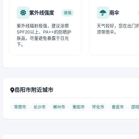
紫外线强度
雨伞
很强
紫外线辐射极强，建议涂擦
天气较好，您在出门
SPF20以上、PA++的防晒护
须带雨伞。
肤品，尽量避免暴露于日光
下。
岳阳市附近城市
常德市
长沙市
郴州市
衡阳市
怀化市
娄底市
邵