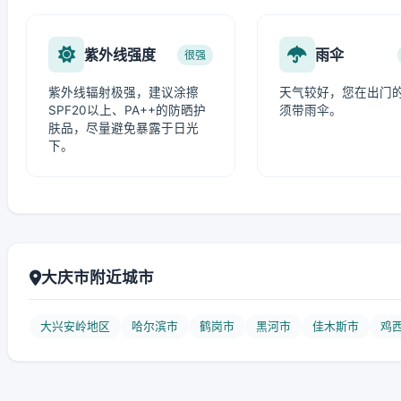
紫外线强度
雨伞
很强
紫外线辐射极强，建议涂擦
天气较好，您在出门
SPF20以上、PA++的防晒护
须带雨伞。
肤品，尽量避免暴露于日光
下。
大庆市附近城市
大兴安岭地区
哈尔滨市
鹤岗市
黑河市
佳木斯市
鸡