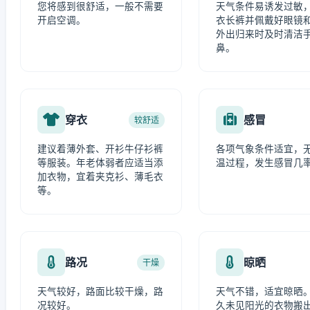
您将感到很舒适，一般不需要
天气条件易诱发过敏
开启空调。
衣长裤并佩戴好眼镜
外出归来时及时清洁
鼻。
穿衣
感冒
较舒适
建议着薄外套、开衫牛仔衫裤
各项气象条件适宜，
等服装。年老体弱者应适当添
温过程，发生感冒几
加衣物，宜着夹克衫、薄毛衣
等。
路况
晾晒
干燥
天气较好，路面比较干燥，路
天气不错，适宜晾晒
况较好。
久未见阳光的衣物搬