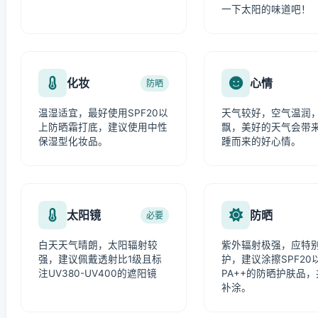
一下太阳的味道吧！
化妆
心情
防晒
温湿适宜，最好使用SPF20以
天气较好，空气温润
上防晒霜打底，建议使用中性
飘，美好的天气会带
保湿型化妆品。
踵而来的好心情。
太阳镜
防晒
必要
白天天气晴朗，太阳辐射较
紫外辐射极强，应特
强，建议佩戴透射比1级且标
护，建议涂擦SPF20
注UV380-UV400的遮阳镜
PA++的防晒护肤品
补涂。