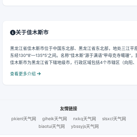
关于佳木斯市
黑龙江省佳木斯市位于中国东北部、黑龙江省东北部，地处三江平原腹地
东经130°8′—135°5′之间。名称“佳木斯”源于满语“甲母克寺噶
佳木斯市为黑龙江省下辖地级市，行政区域包括4个市辖区（向阳、前
查看更多介绍
友情链接
pkienl天气网
giheik天气网
nxkq天气网
slsxcl天气网
biaotui天气网
ybssyjs天气网