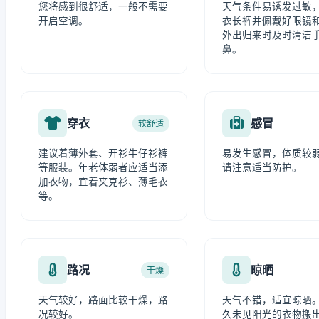
您将感到很舒适，一般不需要
天气条件易诱发过敏
开启空调。
衣长裤并佩戴好眼镜
外出归来时及时清洁
鼻。
穿衣
感冒
较舒适
建议着薄外套、开衫牛仔衫裤
易发生感冒，体质较
等服装。年老体弱者应适当添
请注意适当防护。
加衣物，宜着夹克衫、薄毛衣
等。
路况
晾晒
干燥
天气较好，路面比较干燥，路
天气不错，适宜晾晒
况较好。
久未见阳光的衣物搬