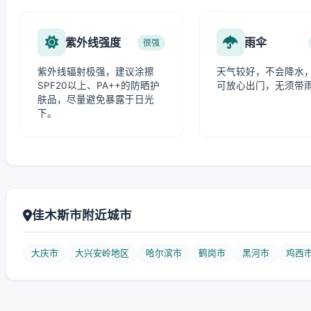
紫外线强度
雨伞
很强
紫外线辐射极强，建议涂擦
天气较好，不会降水
SPF20以上、PA++的防晒护
可放心出门，无须带
肤品，尽量避免暴露于日光
下。
佳木斯市附近城市
大庆市
大兴安岭地区
哈尔滨市
鹤岗市
黑河市
鸡西