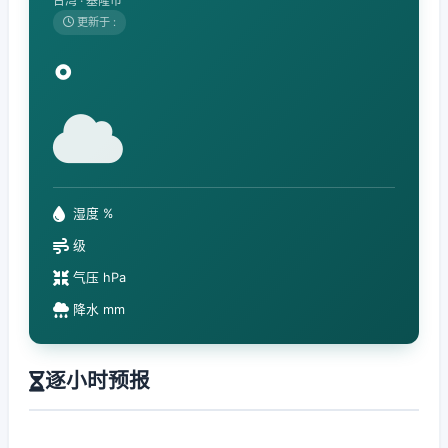
台湾 · 基隆市
更新于 :
°
湿度 %
级
气压 hPa
降水 mm
逐小时预报