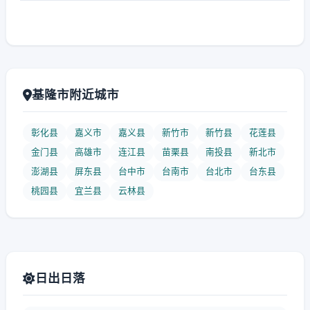
基隆市附近城市
彰化县
嘉义市
嘉义县
新竹市
新竹县
花莲县
金门县
高雄市
连江县
苗栗县
南投县
新北市
澎湖县
屏东县
台中市
台南市
台北市
台东县
桃园县
宜兰县
云林县
日出日落