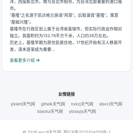
洋，西接新北市，南与台北市相邻，为台湾北部重要的港口城
市。
“基隆”之名源于凯达格兰族语“鸡笼”，后取谐音“基隆”，寓意
“基础兴隆”。
基隆市在行政区划上属于台湾省直辖市，但实际行政运作相对
独立。其面积约为132.76平方千米，人口约36万左右。
历史上，基隆早期为原住民居住地，17世纪开始有汉人移居开
发，清末逐渐成为重要...
查看更多介绍
友情链接
pkienl天气网
giheik天气网
nxkq天气网
slsxcl天气网
biaotui天气网
ybssyjs天气网
© 2026 wrcdl天气网.
鄂ICP备2025104559号-1